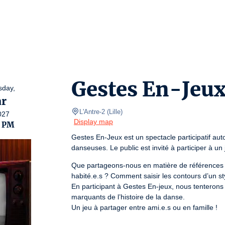
Gestes En-Jeu
day,
r
L'Antre-2
(
Lille
)
027
Display map
0 PM
Gestes En-Jeux est un spectacle participatif aut
danseuses. Le public est invité à participer à un 
Que partageons-nous en matière de références
habité.e.s ? Comment saisir les contours d’un st
En participant à Gestes En-jeux, nous tenterons
marquants de l’histoire de la danse.

Un jeu à partager entre ami.e.s ou en famille !