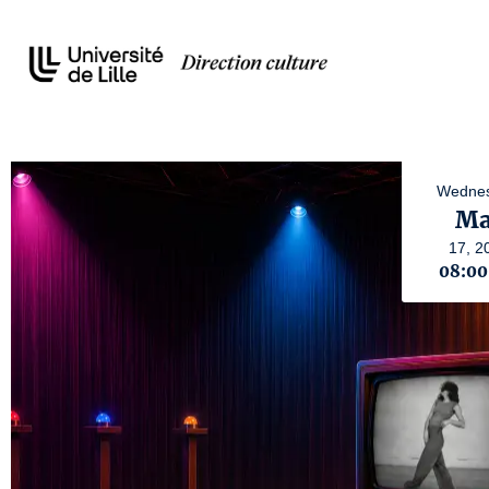
Wednes
Ma
17,
2
08:0