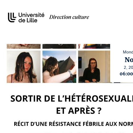
Mond
No
2,
2
06:0