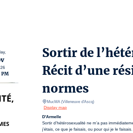
Sortir de l’hété
ay,
v
Récit d’une rés
026
0 PM
normes
MucMA
(
Villeneuve d'Ascq
)
Display map
D'Armelle
Sortir d’hétérosexualité ne m’a pas immédiatement
j’étais, ce que je faisais, ou pour qui je le faisais.