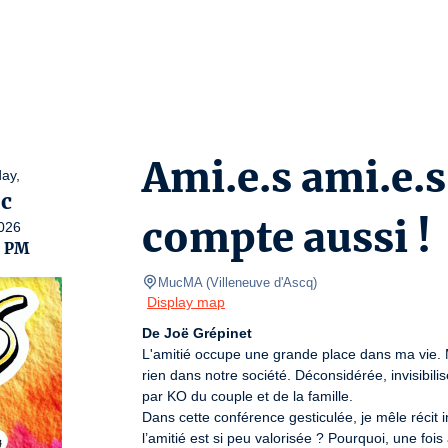
Ami.e.s ami.e.s
ay,
c
compte aussi !
026
0 PM
MucMA
(
Villeneuve d'Ascq
)
Display map
De Joë Grépinet
L'amitié occupe une grande place dans ma vie. 
rien dans notre société. Déconsidérée, invisibili
par KO du couple et de la famille.

Dans cette conférence gesticulée, je mêle récit
l’amitié est si peu valorisée ? Pourquoi, une foi