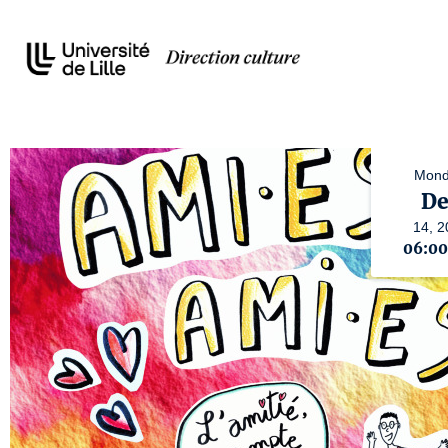
Mond
De
14,
2
06:0