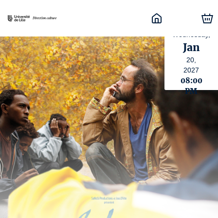
Wednesday,
Jan
20,
2027
08:00
PM