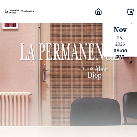
Wednesday,
Nov
25,
2026
08:00
PM