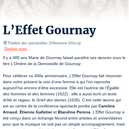
L’Effet Gournay
Théâtre des passerelles
(
Villeneuve d'Ascq
)
Display map
Il y a 400 ans Marie de Gournay faisait paraître ses œuvres sous le 
titre 
L’Ombre de la Demoiselle de Gournay
.

Pour célébrer ce 400e anniversaire, 
L’Effet Gournay
 fait résonner 
dans notre présent la voix d’une femme à qui l’on reproche 
aujourd’hui encore d’être excessive. Elle est l’autrice de l’
Égalité 
des hommes et des femmes
 (1622) ; elle a aussi écrit un texte 
drôle et rageur, 
le Grief des dames
 (1626). C’est cette œuvre qui 
est au centre de la conférence-spectacle portée par 
Caroline 
Arnaud
, 
Étienne Galletier
 et 
Blandine Perona
. 
L’Effet Gournay
 a 
été conçu dans un échange fécond entre artistes et universitaires 
pour que la musique ne soit pas un simple accompagnement, mais 