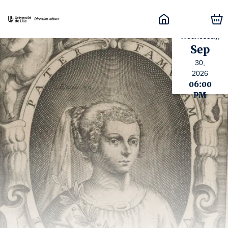
Wednesday,
Sep
30,
2026
06:00
PM