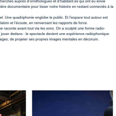
cherches auprès d’ornithologues et d’habitant.es qui ont eu envie 
ère documentaire pour tisser notre histoire en restant connectés à la 
el. Une quadriphonie englobe le public. Et l’espace tout autour est 
ation et l’écoute, en renversant les rapports de force.

se raconte avant tout via les sons. On a sculpté une forme radio-
 jouer dedans : le spectacle devient une expérience radiophonique 
ysages, de projeter ses propres images mentales en décorum.