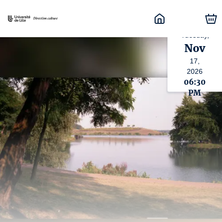
Tuesday,
Nov
17,
2026
06:30
PM