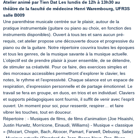
Atelier animé par Tien Dat
Les lundis de 12h à 13h30
au 
théâtre de la faculté de médecine Henri Warembourg, UFR3S
salle B009
Une parenthèse musicale centrée sur le plaisir, autour de la 
pratique instrumentale (guitare ou piano au choix, en fonction des 
instruments disponibles). Ouvert à tous.tes et sans aucun pré-
requis, cet atelier propose une découverte douce et progressive du 
piano ou de la guitare. Notre répertoire couvrira toutes les époques 
et tous les genres, de la musique savante à la musique actuelle. 
L’objectif est de prendre plaisir à jouer ensemble, de se détendre, 
de stimuler sa créativité. Pour ce faire, des exercices simples et 
des morceaux accessibles permettront d’explorer le clavier, les 
notes, le rythme et l’expressivité. Chaque séance est un espace de 
respiration, d’expression personnelle et de partage émotionnel. Le 
travail se fera en groupe, en duos, en trios et en individuel. Claviers 
et supports pédagogiques sont fournis, il suffit de venir avec l’esprit 
ouvert. Un moment pour soi, pour ressentir, respirer… et faire 
vibrer les touches, tout en douceur.

Répertoire : - Musiques de films, de films d’animation (Joe Hisaishi, 
Justin Hurwitz, Morricone, Einaudi, Williams) - Musique « classique 
» (Mozart, Chopin, Bach, Alcocer, Pamart, Farwell, Debussy, Satie) 