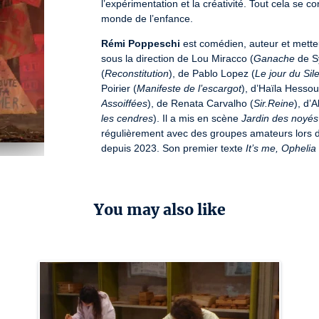
l’expérimentation et la créativité. Tout cela se c
monde de l’enfance.
Rémi Poppeschi
 est comédien, auteur et mette
sous la direction de Lou Miracco (
Ganache
 de S
(
Reconstitution
), de Pablo Lopez (
Le jour du Sil
Poirier (
Manifeste de l’escargot
), d’Haïla Hessou
Assoiffées
), de Renata Carvalho (
Sir.Reine
), d’
les cendres
). Il a mis en scène 
Jardin des noyés
régulièrement avec des groupes amateurs lors d’
depuis 2023. Son premier texte 
It’s me, Ophelia 
You may also like