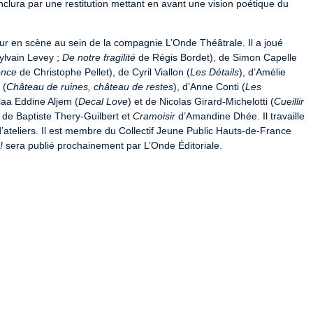
onclura par une restitution mettant en avant une vision poétique du 
ur en scène au sein de la compagnie L’Onde Théâtrale. Il a joué 
ylvain Levey ; 
De notre fragilité
 de Régis Bordet), de Simon Capelle 
ence
 de Christophe Pellet), de Cyril Viallon (
Les Détails
), d’Amélie 
 (
Château de ruines, château de restes
), d’Anne Conti (
Les 
Alaa Eddine Aljem (
Decal Love
) et de Nicolas Girard-Michelotti (
Cueillir 
 de Baptiste Thery-Guilbert et 
Cramoisir
 d’Amandine Dhée. Il travaille 
ateliers. Il est membre du Collectif Jeune Public Hauts-de-France 
!
 sera publié prochainement par L’Onde Éditoriale.